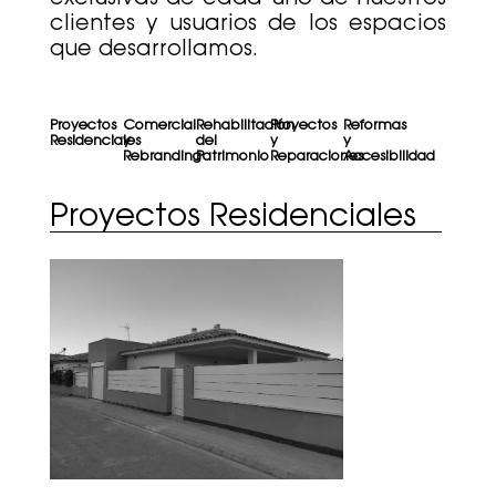
clientes y usuarios de los espacios
que desarrollamos.
Proyectos
Comercial
Rehabilitación
Proyectos
Reformas
Residenciales
y
del
y
y
Rebranding
Patrimonio
Reparaciones
Accesibilidad
Proyectos Residenciales